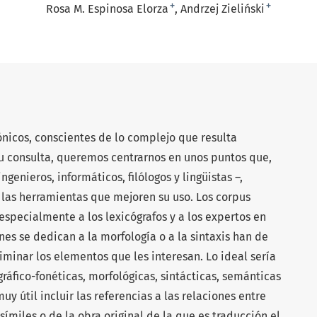
+
+
Rosa M. Espinosa Elorza
Andrzej Zieliński
nicos, conscientes de lo complejo que resulta
su consulta, queremos centrarnos en unos puntos que,
ngenieros, informáticos, filólogos y lingüistas –,
r las herramientas que mejoren su uso. Los corpus
 especialmente a los lexicógrafos y a los expertos en
es se dedican a la morfología o a la sintaxis han de
inar los elementos que les interesan. Lo ideal sería
gráfico-fonéticas, morfológicas, sintácticas, semánticas
y útil incluir las referencias a las relaciones entre
ímiles o de la obra original de la que es traducción el