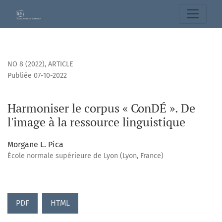
Harmoniser le corpus « ConDÉ ». De l&#039;image à la resso
NO 8 (2022)
,
ARTICLE
Publiée 07-10-2022
Harmoniser le corpus « ConDÉ ». De
l'image à la ressource linguistique
Morgane L. Pica
École normale supérieure de Lyon (Lyon, France)
PDF
HTML