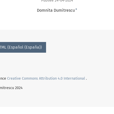
Publiée 24-04-2024
+
Domnita Dumitrescu
TML (Español (España))
cence
Creative Commons Attribution 4.0 International
.
umitrescu 2024