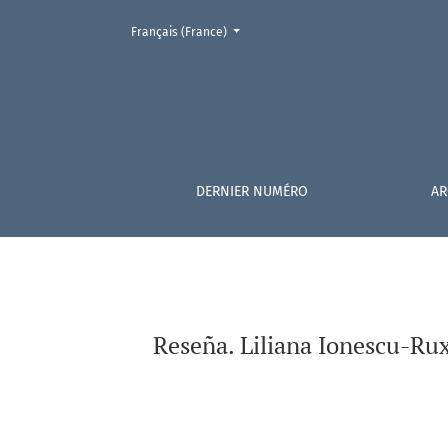
Changer la langue. La langue actuellement utilisée est le 
Français (France)
Reseña. Liliana Ionescu-Ruxăndoiu (ed.) 2023.
DERNIER NUMÉRO
AR
Reseña. Liliana Ionescu-Rux